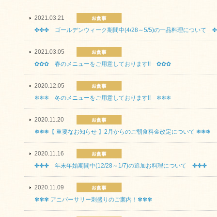
2021.03.21
✤✤✤ ゴールデンウィーク期間中(4/28～5/5)の一品料理について ✤
2021.03.05
✿✿✿ 春のメニューをご用意しております!! ✿✿✿
2020.12.05
❄❄❄ 冬のメニューをご用意しております!! ❄❄❄
2020.11.20
❅❅❅【 重要なお知らせ 】2月からのご朝食料金改定について ❅❅❅
2020.11.16
✤✤✤ 年末年始期間中(12/28～1/7)の追加お料理について ✤✤✤
2020.11.09
✾✾✾ アニバーサリー刺盛りのご案内！✾✾✾