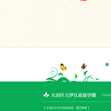
〒413-
【 大田区立伊豆高原改築・運営事業 】