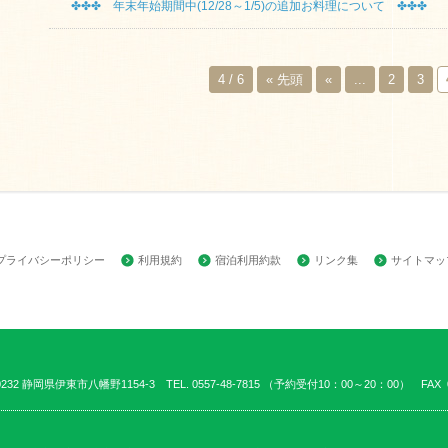
✤✤✤ 年末年始期間中(12/28～1/5)の追加お料理について ✤✤✤
4 / 6
« 先頭
«
...
2
3
プライバシーポリシー
利用規約
宿泊利用約款
：
リンク集
サイトマッ
0232 静岡県伊東市八幡野1154-3 TEL. 0557-48-7815 （予約受付10：00～20：00） FAX 05