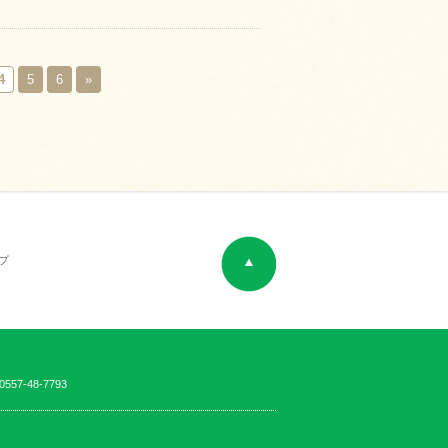
4
5
6
»
プ
57-48-7793