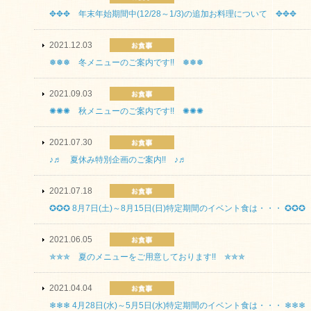
✥✥✥ 年末年始期間中(12/28～1/3)の追加お料理について ✥✥✥
2021.12.03
❅❅❅ 冬メニューのご案内です!! ❅❅❅
2021.09.03
✺✺✺ 秋メニューのご案内です!! ✺✺✺
2021.07.30
♪♬ 夏休み特別企画のご案内!! ♪♬
2021.07.18
✪✪✪ 8月7日(土)～8月15日(日)特定期間のイベント食は・・・ ✪✪✪
2021.06.05
✯✯✯ 夏のメニューをご用意しております!! ✯✯✯
2021.04.04
❄❄❄ 4月28日(水)～5月5日(水)特定期間のイベント食は・・・ ❄❄❄