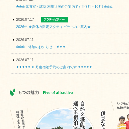
⛹⛹⛹ 体育室・諸室 利用状況のご案内です!! (8月～10月) ⛹⛹⛹
2026.07.17
2026年 ★夏休み限定アクティビティのご案内★
2026.07.11
✼✼✼ 休館のお知らせ ✼✼✼
2026.07.11
❣❣❣❣❣ 10月度宿泊予約のご案内です ❣❣❣❣❣