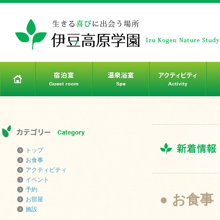
トップ
お食事
アクティビティ
イベント
予約
● お食事
お部屋
施設