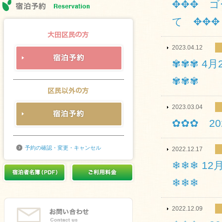
✥✥✥ ゴ
て ✥✥✥
2023.04.12
✾✾✾ 4
✾✾✾
2023.03.04
✿✿✿ 2
予約の確認・変更・キャンセル
2022.12.17
❄❄❄ 1
❄❄❄
2022.12.09