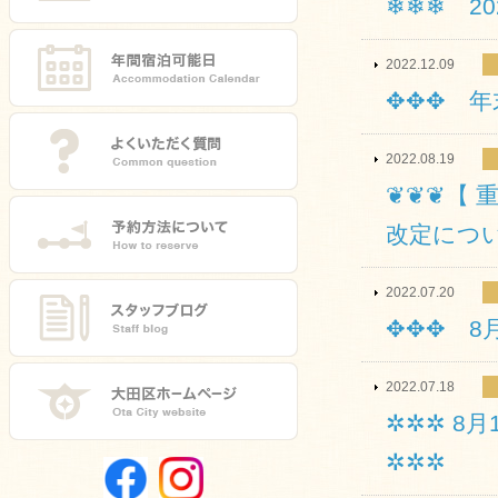
❄❄❄ 2
2022.12.09
✥✥✥ 年
2022.08.19
❦❦❦【 
改定につい
2022.07.20
✥✥✥ 8
2022.07.18
✲✲✲ 8
✲✲✲