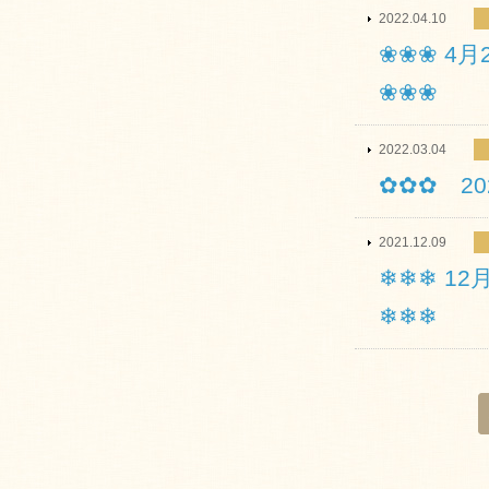
2022.04.10
❀❀❀ 4
❀❀❀
2022.03.04
✿✿✿ 2
2021.12.09
❄❄❄ 1
❄❄❄