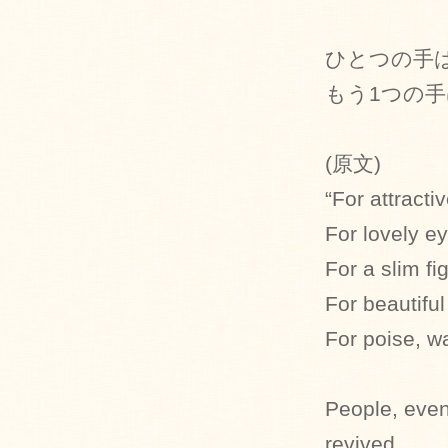
ひとつの手
もう1つの
(原文)
“For attracti
For lovely e
For a slim fi
For beautiful
For poise, w
People, even
revived,