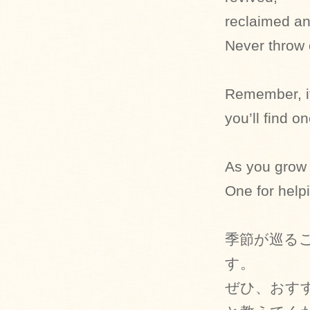
reclaimed a
Never throw 
Remember, if
you’ll find o
As you grow 
One for helpi
季節が巡る
す。
ぜひ、おす