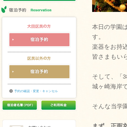
本日の学園
す。
楽器をお持
皆さまもい
そして、「
城ヶ崎海岸
予約の確認・変更・キャンセル
そんな当学
まず、正面