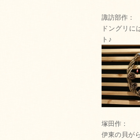
諏訪部作：
ドングリに
ト♪
塚田作：
伊東の貝が