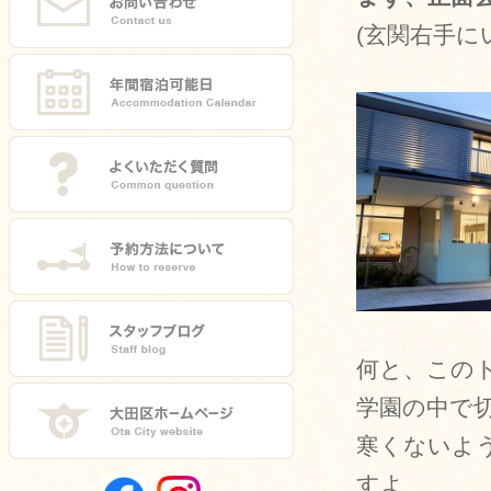
(玄関右手に
何と、この
学園の中で
寒くないよ
すよ