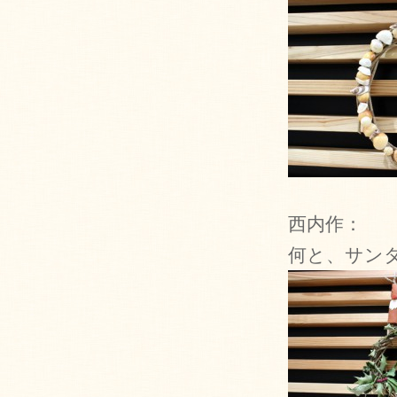
西内作：
何と、サン