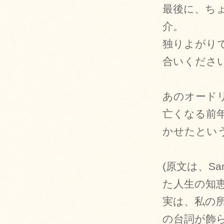
最後に、ち
介。
独りよがり
合いくださ
あのオード
亡くなる前
かせたとい
(原文は、Sa
た人生の知
実は、私の
の台詞が飾