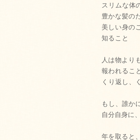
スリムな体
豊かな髪の
美しい身の
知ること
人は物より
報われるこ
くり返し、
もし、誰か
自分自身に
年を取ると