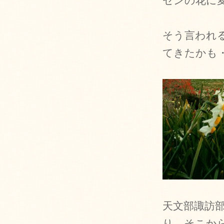
センの花に
そう言われ
てきたかも
天文部諏訪
り、そこか