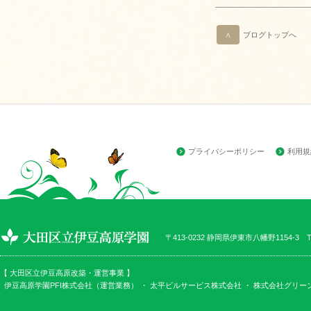
∧
ブログトップへ
プライバシーポリシー
利用規
〒413-0232 静岡県伊東市八幡野1154-3 TEL
【 大田区立伊豆高原改築・運営事業 】
伊豆高原学園PFI株式会社（運営業務） ・
太平ビルサービス株式会社
・
株式会社グリー