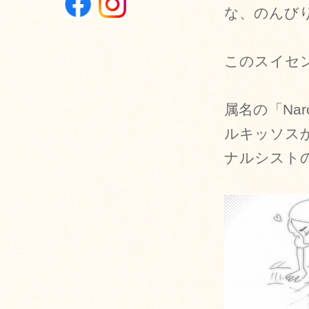
な、のんび
このスイセ
属名の「
Nar
ルキッソス
ナルシスト