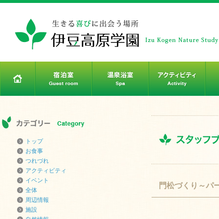
トップ
お食事
つれづれ
アクティビティ
イベント
門松づくり～パ
全体
周辺情報
施設