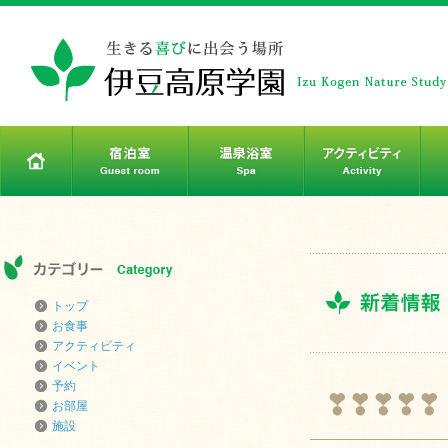
トップ
お食事
アクティビティ
イベント
予約
❣❣❣❣❣
お部屋
施設