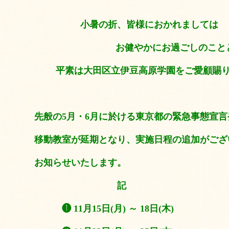
小暑の折、皆様におかれましては
お健やかにお過ごしのこととお
平素は大田区立伊豆高原学園をご愛顧賜
先般の5月・6月に於ける東京都の緊急事態宣言
移動教室が延期となり、実施日程の追加がござ
お知らせいたします。
記
❶ 11月15日(月) ～ 18日(木)