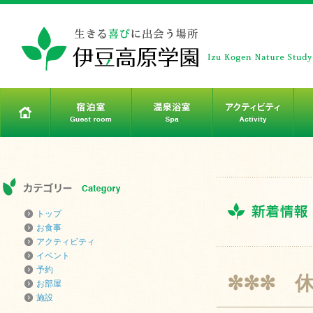
トップ
お食事
アクティビティ
イベント
予約
✼✼✼ 
お部屋
施設