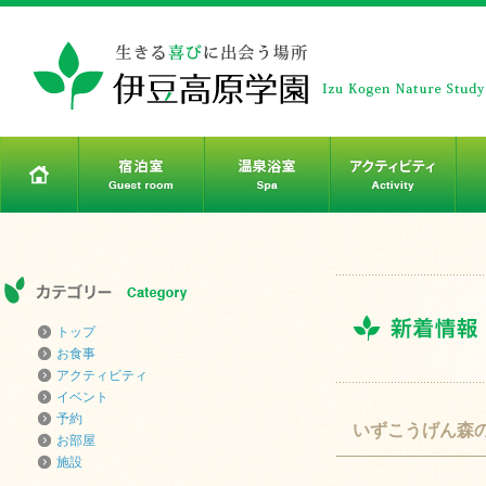
トップ
お食事
アクティビティ
イベント
予約
いずこうげん森
お部屋
施設