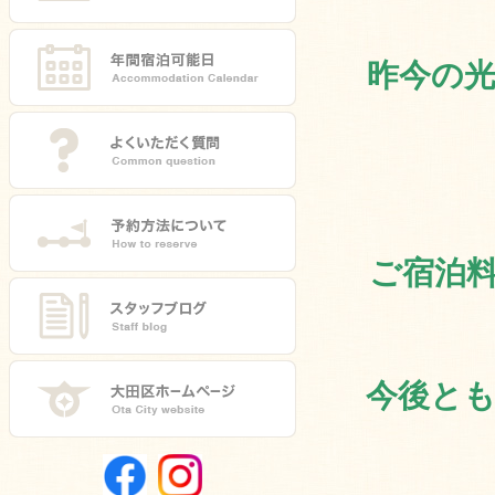
昨今の
ご宿泊
今後と