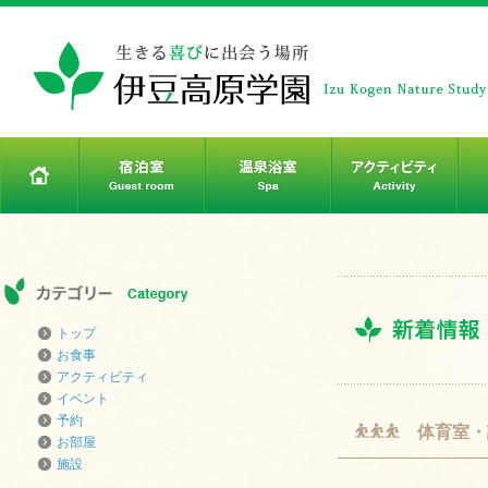
トップ
お食事
アクティビティ
イベント
予約
⛹⛹⛹ 体育室・
お部屋
施設